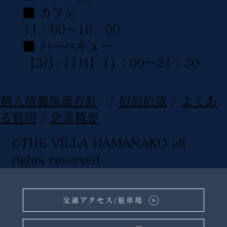
■ カフェ
11：00〜16：00
■ バーベキュー
【3月~11月】11：00〜21：30
​個人情報保護方針
/
宿泊約款
/
よくあ
る質問
/
企業概要
©THE VILLA HAMANAKO all
rights reserved
.
交通アクセス/駐車場