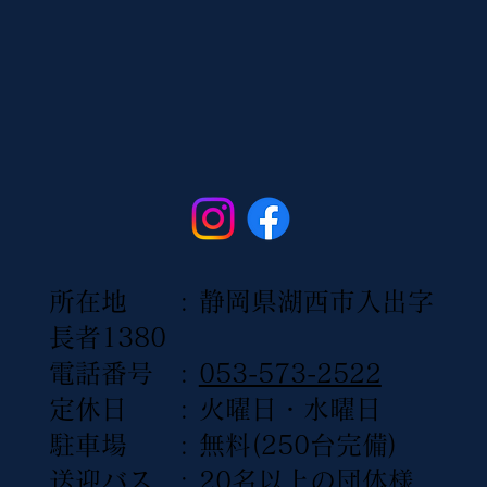
所在地 : 静岡県湖西市入出字
長者1380
電話番号 :
053-573-2522
定休日 : 火曜日・水曜日
駐車場 : 無料(250台完備)
送迎バス : 20名以上の団体様