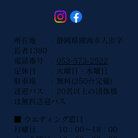
所在地 : 静岡県湖西市入出字
長者1380
電話番号 :
053-573-2522
定休日 : 火曜日・水曜日
駐車場 : 無料(250台完備)
送迎バス : 20名以上の団体様
は無料送迎バス
■ ウエディング窓口
月曜日 10：00〜18：00