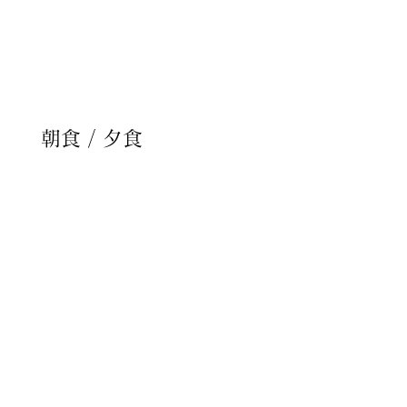
税込 10,000円
​お食事
朝食 / 夕食
​各種備考​
※小学生は上記の金額より50%OFF
となります。
※幼稚園児・未就学児の添い寝は無
料ですが、朝食のみ別途1,100円を
いただきます。