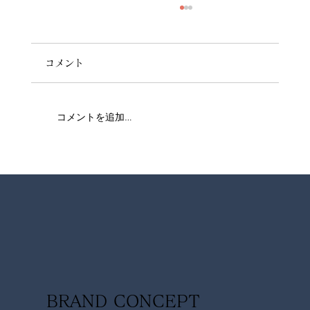
コメント
コメントを追加…
【夏限定】浜名湖の絶景と楽しむ「体験
型BBQビアガーデン」！豪快オプション
メニューをご紹介
BRAND CONCEPT