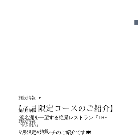
施設情報
【７月限定コースのご紹介】
施設情報
浜名湖を一望する絶景レストラン『THE　
施設情報
MARINA』
レストラン情報
7月限定のランチのご紹介です🍽