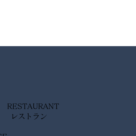
ィラ浜名湖】夏のプロヴ
スフェア 開催のお知ら
RESTAURANT
レストラン