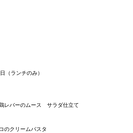
月31日（ランチのみ）
鶏レバーのムース　サラダ仕立て
コのクリームパスタ