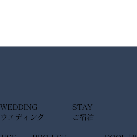
【夏限定】浜名湖の絶景と楽
【ヴ
しむ「体験型BBQビアガーデ
ァン
ン」！豪快オプションメニュ
せ
ーをご紹介
WEDDING
STAY
ウエディング
ご宿泊